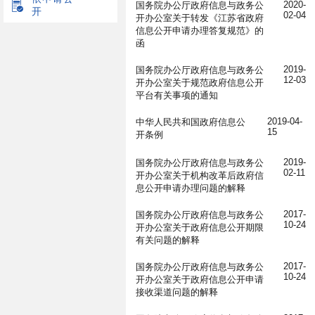
2020-
国务院办公厅政府信息与政务公
开
02-04
开办公室关于转发《江苏省政府
信息公开申请办理答复规范》的
函
2019-
国务院办公厅政府信息与政务公
12-03
开办公室关于规范政府信息公开
平台有关事项的通知
2019-04-
中华人民共和国政府信息公
15
开条例
2019-
国务院办公厅政府信息与政务公
02-11
开办公室关于机构改革后政府信
息公开申请办理问题的解释
2017-
国务院办公厅政府信息与政务公
10-24
开办公室关于政府信息公开期限
有关问题的解释
2017-
国务院办公厅政府信息与政务公
10-24
开办公室关于政府信息公开申请
接收渠道问题的解释