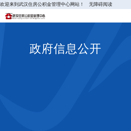
欢迎来到武汉住房公积金管理中心网站！
无障碍阅读
政府信息公开