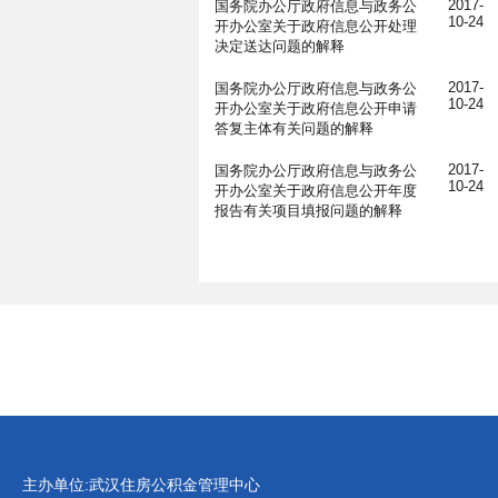
2017-
国务院办公厅政府信息与政务公
10-24
开办公室关于政府信息公开处理
决定送达问题的解释
2017-
国务院办公厅政府信息与政务公
10-24
开办公室关于政府信息公开申请
答复主体有关问题的解释
2017-
国务院办公厅政府信息与政务公
10-24
开办公室关于政府信息公开年度
报告有关项目填报问题的解释
主办单位:武汉住房公积金管理中心