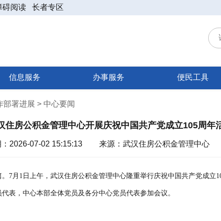
障碍阅读
长者专区
信息服务
办事服务
便民工具
工作部署进展 > 中心要闻
汉住房公积金管理中心开展庆祝中国共产党成立105周年
026-07-02 15:15:13
来源：武汉住房公积金管理中心
。7月1日上午，武汉住房公积金管理中心隆重举行庆祝中国共产党成立1
员代表，中心本部全体党员及各分中心党员代表参加会议。