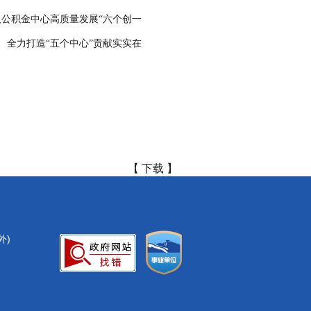
汉公积金中心高质量发展“六个创一
全力打造“五个中心”贡献实实在
【 下载 】
外)