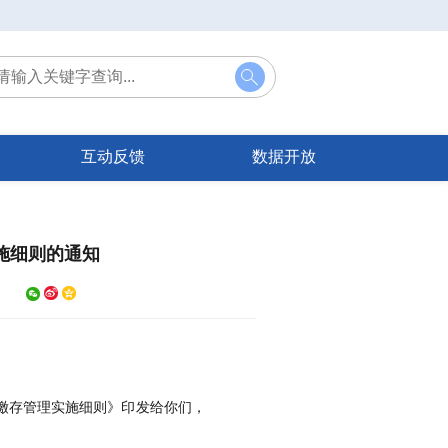
互动反馈
数据开放
施细则的通知



缴存管理实施细则》印发给你们，